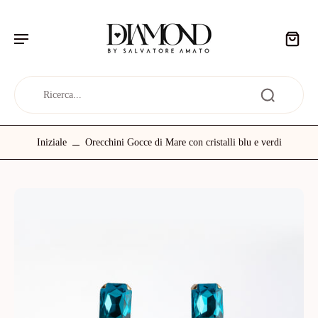
↵
↵
↵
Vai al contenuto
Vai al menu
Apri widget di accessibilità
Iniziale
Orecchini Gocce di Mare con cristalli blu e verdi